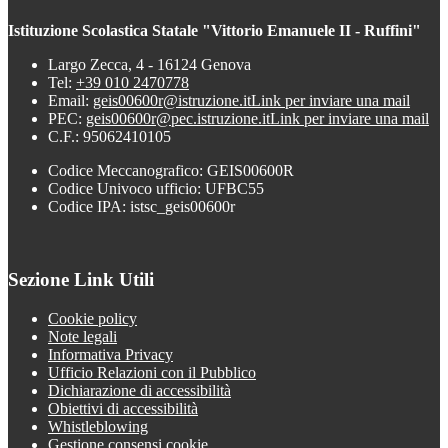
Istituzione Scolastica Statale "Vittorio Emanuele II - Ruffini"
Largo Zecca, 4 - 16124 Genova
Tel:
+39 010 2470778
Email:
geis00600r@istruzione.it
Link per inviare una mail
PEC:
geis00600r@pec.istruzione.it
Link per inviare una mail
C.F.: 95062410105
Codice Meccanografico: GEIS00600R
Codice Univoco ufficio: UFBC55
Codice IPA: istsc_geis00600r
Sezione Link Utili
Cookie policy
Note legali
Informativa Privacy
Ufficio Relazioni con il Pubblico
Dichiarazione di accessibilità
Obiettivi di accessibilità
Whistleblowing
Gestione consensi cookie