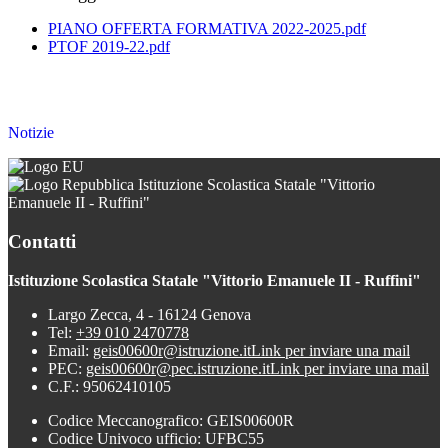
PIANO OFFERTA FORMATIVA 2022-2025.pdf
PTOF 2019-22.pdf
Notizie
Istituzione Scolastica Statale "Vittorio
Emanuele II - Ruffini"
Contatti
Istituzione Scolastica Statale "Vittorio Emanuele II - Ruffini"
Largo Zecca, 4 - 16124 Genova
Tel:
+39 010 2470778
Email:
geis00600r@istruzione.it
Link per inviare una mail
PEC:
geis00600r@pec.istruzione.it
Link per inviare una mail
C.F.: 95062410105
Codice Meccanografico: GEIS00600R
Codice Univoco ufficio: UFBC55