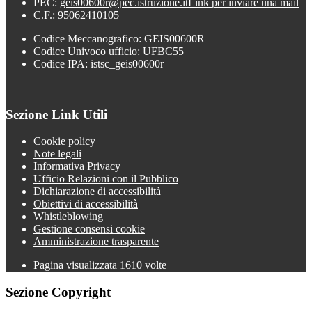
PEC:
geis00600r@pec.istruzione.it
Link per inviare una mail
C.F.: 95062410105
Codice Meccanografico: GEIS00600R
Codice Univoco ufficio: UFBC55
Codice IPA: istsc_geis00600r
Sezione Link Utili
Cookie policy
Note legali
Informativa Privacy
Ufficio Relazioni con il Pubblico
Dichiarazione di accessibilità
Obiettivi di accessibilità
Whistleblowing
Gestione consensi cookie
Amministrazione trasparente
Pagina visualizzata
1610
volte
Sezione Copyright