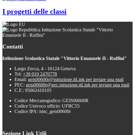
I progetti delle classi
Istituzione Scolastica Statale "Vittorio
Emanuele II - Ruffini"
Contatti
Istituzione Scolastica Statale "Vittorio Emanuele II - Ruffini"
Largo Zecca, 4 - 16124 Genova
Tel:
+39 010 2470778
Email:
geis00600r@istruzione.it
Link per inviare una mail
PEC:
geis00600r@pec.istruzione.it
Link per inviare una mail
C.F.: 95062410105
Codice Meccanografico: GEIS00600R
Codice Univoco ufficio: UFBC55
Codice IPA: istsc_geis00600r
Sezione Link Utili