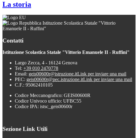
La storia
Istituzione Scolastica Statale "Vittorio
Emanuele II - Ruffini"
Contatti
Istituzione Scolastica Statale "Vittorio Emanuele II - Ruffini"
Largo Zecca, 4 - 16124 Genova
Tel:
+39 010 2470778
Email:
geis00600r@istruzione.it
Link per inviare una mail
PEC:
geis00600r@pec.istruzione.it
Link per inviare una mail
C.F.: 95062410105
Codice Meccanografico: GEIS00600R
Codice Univoco ufficio: UFBC55
Codice IPA: istsc_geis00600r
Sezione Link Utili