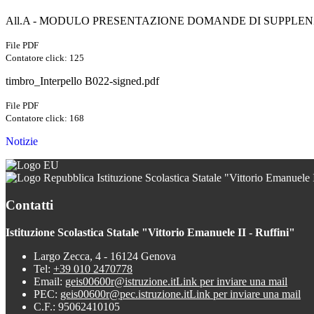
All.A - MODULO PRESENTAZIONE DOMANDE DI SUPPLENZA
File PDF
Contatore click: 125
timbro_Interpello B022-signed.pdf
File PDF
Contatore click: 168
Notizie
Istituzione Scolastica Statale "Vittorio Emanuele I
Contatti
Istituzione Scolastica Statale "Vittorio Emanuele II - Ruffini"
Largo Zecca, 4 - 16124 Genova
Tel:
+39 010 2470778
Email:
geis00600r@istruzione.it
Link per inviare una mail
PEC:
geis00600r@pec.istruzione.it
Link per inviare una mail
C.F.: 95062410105