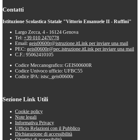
Contatti
Istituzione Scolastica Statale "Vittorio Emanuele II - Ruffini"
Largo Zecca, 4 - 16124 Genova
Tel:
+39 010 2470778
Email:
geis00600r@istruzione.it
Link per inviare una mail
PEC:
geis00600r@pec.istruzione.it
Link per inviare una mail
C.F.: 95062410105
Codice Meccanografico: GEIS00600R
Codice Univoco ufficio: UFBC55
Codice IPA: istsc_geis00600r
Sezione Link Utili
Cookie policy
Note legali
Informativa Privacy
Ufficio Relazioni con il Pubblico
Dichiarazione di accessibilità
Obiettivi di accessibilità