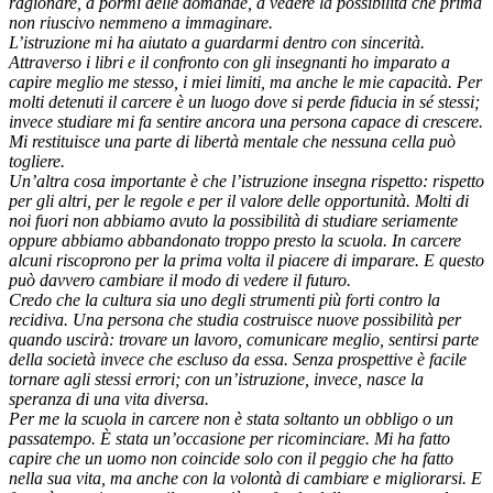
ragionare, a pormi delle domande, a vedere la possibilità che prima
non riuscivo nemmeno a immaginare.
L’istruzione mi ha aiutato a guardarmi dentro con sincerità.
Attraverso i libri e il confronto con gli insegnanti ho imparato a
capire meglio me stesso, i miei limiti, ma anche le mie capacità. Per
molti detenuti il carcere è un luogo dove si perde fiducia in sé stessi;
invece studiare mi fa sentire ancora una persona capace di crescere.
Mi restituisce una parte di libertà mentale che nessuna cella può
togliere.
Un’altra cosa importante è che l’istruzione insegna rispetto: rispetto
per gli altri, per le regole e per il valore delle opportunità. Molti di
noi fuori non abbiamo avuto la possibilità di studiare seriamente
oppure abbiamo abbandonato troppo presto la scuola. In carcere
alcuni riscoprono per la prima volta il piacere di imparare. E questo
può davvero cambiare il modo di vedere il futuro.
Credo che la cultura sia uno degli strumenti più forti contro la
recidiva. Una persona che studia costruisce nuove possibilità per
quando uscirà: trovare un lavoro, comunicare meglio, sentirsi parte
della società invece che escluso da essa. Senza prospettive è facile
tornare agli stessi errori; con un’istruzione, invece, nasce la
speranza di una vita diversa.
Per me la scuola in carcere non è stata soltanto un obbligo o un
passatempo. È stata un’occasione per ricominciare. Mi ha fatto
capire che un uomo non coincide solo con il peggio che ha fatto
nella sua vita, ma anche con la volontà di cambiare e migliorarsi. E