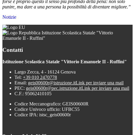
forse è proprio questo il senso più profondo della pena: non solo
punire, ma dare a una persona la possibilità di diventare migliore.”
Notizie
Istituzione Scolastica Statale "Vittorio
Emanuele II - Ruffini"
Contatti
Istituzione Scolastica Statale "Vittorio Emanuele II - Ruffini"
Largo Zecca, 4 - 16124 Genova
Tel:
+39 010 2470778
Email:
geis00600r@istruzione.it
Link per inviare una mail
PEC:
geis00600r@pec.istruzione.it
Link per inviare una mail
C.F.: 95062410105
Codice Meccanografico: GEIS00600R
Codice Univoco ufficio: UFBC55
Codice IPA: istsc_geis00600r