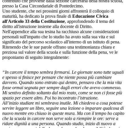
contributo che proviene dalla sezione carceraria della nostra scuola,
presso la Casa Circondariale di Pontedecimo.
Uno studente, che nei prossimi giorni affronterà il colloquio di
maturità, ha dedicato la prova finale di
Educazione Civica
all'Articolo 33 della Costituzione
, approfondendo il tema del
diritto all'istruzione insieme alla docente di Diritto.
Nell'appendice alla sua tesina ha racchiuso alcune considerazioni
personali sull'impatto che lo studio ha avuto sulla sua vita e sul
significato del percorso scolastico all'interno di un istituto di pena.
Ritenendo che le sue parole offrano una testimonianza chiara e
preziosa sul valore della scuola e sulla funzione della pena, ve le
proponiamo di seguito integralmente:
“In carcere il tempo sembra fermarsi. Le giornate sono tutte uguali
e spesso si finisce per pensare che niente possa più cambiare
davvero. Quando sono entrato qui dentro, pensavo che la mia vita
fosse ormai segnata per sempre dagli errori che avevo commesso.
Mi sentivo definito soltanto dal mio reato, come se non ci fosse più
spazio per essere altro. Poi ho incontrato l’istruzione.
All’inizio studiare mi sembrava inutile. Mi chiedevo a cosa potesse
servire leggere un libro, seguire una lezione o imparare qualcosa di
nuovo mentre ero chiuso in queste mura. Ma con il tempo ho capito
che la scuola in carcere non serve solo a riempire le ore: serve a
ridare dignità a una persona. Quando studio, inizio di nuovo a