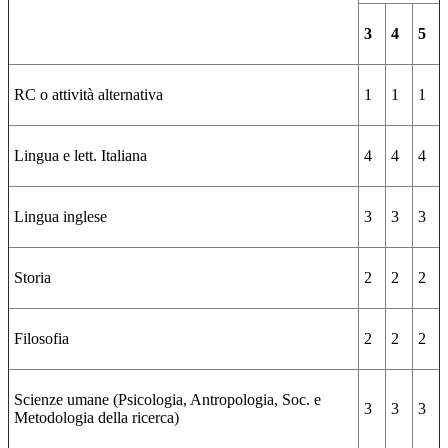
3
4
5
RC o attività alternativa
1
1
1
Lingua e lett. Italiana
4
4
4
Lingua inglese
3
3
3
Storia
2
2
2
Filosofia
2
2
2
Scienze umane (Psicologia, Antropologia, Soc. e
3
3
3
Metodologia della ricerca)