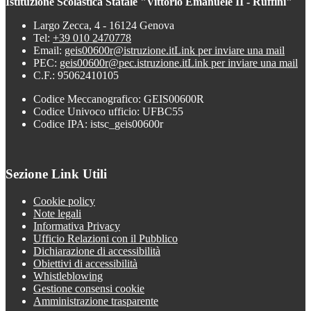
Istituzione Scolastica Statale "Vittorio Emanuele II - Ruffini"
Largo Zecca, 4 - 16124 Genova
Tel:
+39 010 2470778
Email:
geis00600r@istruzione.it
Link per inviare una mail
PEC:
geis00600r@pec.istruzione.it
Link per inviare una mail
C.F.: 95062410105
Codice Meccanografico: GEIS00600R
Codice Univoco ufficio: UFBC55
Codice IPA: istsc_geis00600r
Sezione Link Utili
Cookie policy
Note legali
Informativa Privacy
Ufficio Relazioni con il Pubblico
Dichiarazione di accessibilità
Obiettivi di accessibilità
Whistleblowing
Gestione consensi cookie
Amministrazione trasparente