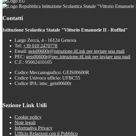
Istituzione Scolastica Statale "Vittorio Emanuele I
Contatti
Istituzione Scolastica Statale "Vittorio Emanuele II - Ruffini"
Largo Zecca, 4 - 16124 Genova
Tel:
+39 010 2470778
Email:
geis00600r@istruzione.it
Link per inviare una mail
PEC:
geis00600r@pec.istruzione.it
Link per inviare una mail
C.F.: 95062410105
Codice Meccanografico: GEIS00600R
Codice Univoco ufficio: UFBC55
Codice IPA: istsc_geis00600r
Sezione Link Utili
Cookie policy
Note legali
Informativa Privacy
Ufficio Relazioni con il Pubblico