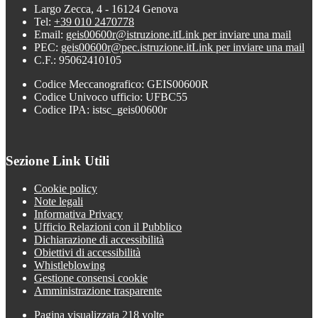
Largo Zecca, 4 - 16124 Genova
Tel:
+39 010 2470778
Email:
geis00600r@istruzione.it
Link per inviare una mail
PEC:
geis00600r@pec.istruzione.it
Link per inviare una mail
C.F.: 95062410105
Codice Meccanografico: GEIS00600R
Codice Univoco ufficio: UFBC55
Codice IPA: istsc_geis00600r
Sezione Link Utili
Cookie policy
Note legali
Informativa Privacy
Ufficio Relazioni con il Pubblico
Dichiarazione di accessibilità
Obiettivi di accessibilità
Whistleblowing
Gestione consensi cookie
Amministrazione trasparente
Pagina visualizzata
218
volte