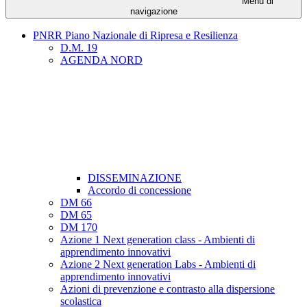
Menu di
navigazione
PNRR Piano Nazionale di Ripresa e Resilienza
D.M. 19
AGENDA NORD
DISSEMINAZIONE
Accordo di concessione
DM 66
DM 65
DM 170
Azione 1 Next generation class - Ambienti di
apprendimento innovativi
Azione 2 Next generation Labs - Ambienti di
apprendimento innovativi
Azioni di prevenzione e contrasto alla dispersione
scolastica