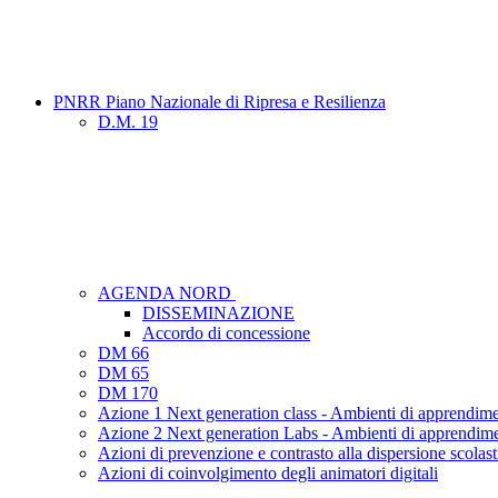
PNRR Piano Nazionale di Ripresa e Resilienza
D.M. 19
AGENDA NORD
DISSEMINAZIONE
Accordo di concessione
DM 66
DM 65
DM 170
Azione 1 Next generation class - Ambienti di apprendime
Azione 2 Next generation Labs - Ambienti di apprendime
Azioni di prevenzione e contrasto alla dispersione scolast
Azioni di coinvolgimento degli animatori digitali