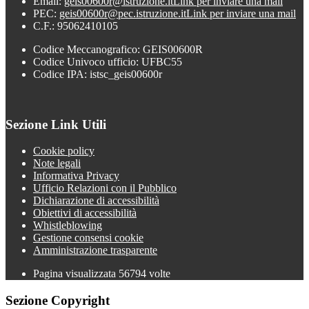
Email:
geis00600r@istruzione.it
Link per inviare una mail
PEC:
geis00600r@pec.istruzione.it
Link per inviare una mail
C.F.: 95062410105
Codice Meccanografico: GEIS00600R
Codice Univoco ufficio: UFBC55
Codice IPA: istsc_geis00600r
Sezione Link Utili
Cookie policy
Note legali
Informativa Privacy
Ufficio Relazioni con il Pubblico
Dichiarazione di accessibilità
Obiettivi di accessibilità
Whistleblowing
Gestione consensi cookie
Amministrazione trasparente
Pagina visualizzata
56794
volte
Sezione Copyright