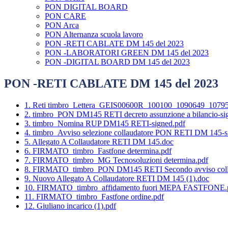
PON DIGITAL BOARD
PON CARE
PON Arca
PON Alternanza scuola lavoro
PON -RETI CABLATE DM 145 del 2023
PON -LABORATORI GREEN DM 145 del 2023
PON -DIGITAL BOARD DM 145 del 2023
PON -RETI CABLATE DM 145 del 2023
1. Reti timbro_Lettera_GEIS00600R_100100_1090649_1079
2. timbro_PON DM145 RETI decreto assunzione a bilancio-si
3. timbro_Nomina RUP DM145 RETI-signed.pdf
4. timbro_Avviso selezione collaudatore PON RETI DM 145-s
5. Allegato A Collaudatore RETI DM 145.doc
6. FIRMATO_timbro_Fastfone determina.pdf
7. FIRMATO_timbro_MG Tecnosoluzioni determina.pdf
8. FIRMATO_timbro_PON DM145 RETI Secondo avviso colla
9. Nuovo Allegato A Collaudatore RETI DM 145 (1).doc
10. FIRMATO_timbro_affidamento fuori MEPA FASTFONE.
11. FIRMATO_timbro_Fastfone ordine.pdf
12. Giuliano incarico (1).pdf