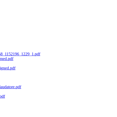
58_1152196_1229_1.pdf
gned.pdf
igned.pdf
udatore.pdf
pdf