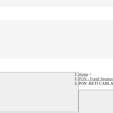
Home
>
PON - Fondi Struttur
PON -RETI CABLAT