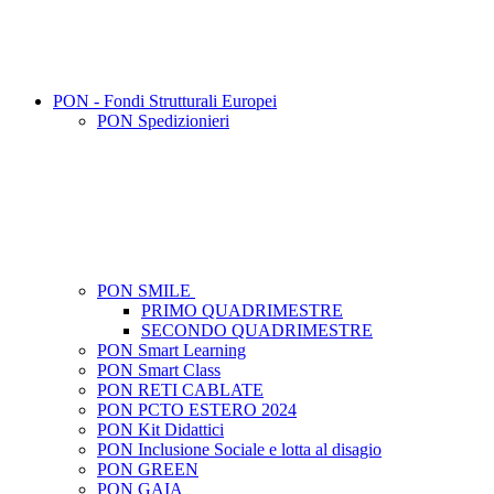
PON - Fondi Strutturali Europei
PON Spedizionieri
PON SMILE
PRIMO QUADRIMESTRE
SECONDO QUADRIMESTRE
PON Smart Learning
PON Smart Class
PON RETI CABLATE
PON PCTO ESTERO 2024
PON Kit Didattici
PON Inclusione Sociale e lotta al disagio
PON GREEN
PON GAIA