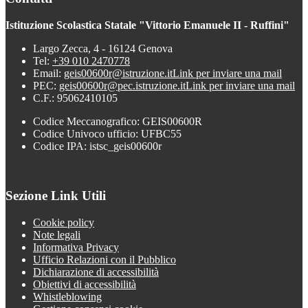
Istituzione Scolastica Statale "Vittorio Emanuele II - Ruffini"
Largo Zecca, 4 - 16124 Genova
Tel:
+39 010 2470778
Email:
geis00600r@istruzione.it
Link per inviare una mail
PEC:
geis00600r@pec.istruzione.it
Link per inviare una mail
C.F.: 95062410105
Codice Meccanografico: GEIS00600R
Codice Univoco ufficio: UFBC55
Codice IPA: istsc_geis00600r
Sezione Link Utili
Cookie policy
Note legali
Informativa Privacy
Ufficio Relazioni con il Pubblico
Dichiarazione di accessibilità
Obiettivi di accessibilità
Whistleblowing