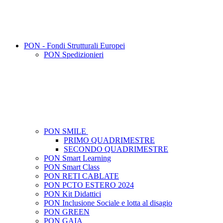
PON - Fondi Strutturali Europei
PON Spedizionieri
PON SMILE
PRIMO QUADRIMESTRE
SECONDO QUADRIMESTRE
PON Smart Learning
PON Smart Class
PON RETI CABLATE
PON PCTO ESTERO 2024
PON Kit Didattici
PON Inclusione Sociale e lotta al disagio
PON GREEN
PON GAIA