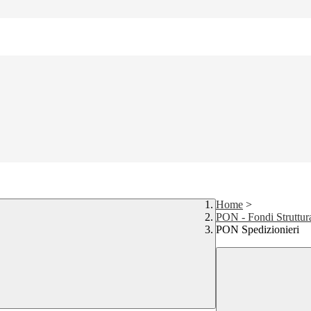
Home
>
PON - Fondi Struttur
PON Spedizionieri