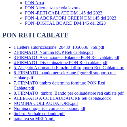
PON Arca
PON Alternanza scuola lavoro
PON -RETI CABLATE DM 145 del 2023
PON -LABORATORI GREEN DM 145 del 2023
PON -DIGITAL BOARD DM 145 del 2023
PON RETI CABLATE
1 Lettera autorizzazione_20480_1056636_769.pdf
2 FIRMATO_Nomina RUP Reti cablate.pdf
3 FIRMATO_Assunzione a Bilancio PON Reti cablate.pdf
4 FIRMATO_Disseminazione PON Reti cablate.pdf
5. Allegato A domanda Funzioni di supporto Reti Cablate.doc
6. FIRMATO_bando per selezione figure di supporto reti
cablate.pdf
7. FIRMATO timbro determina forniture PON Reti
Cablate.pdf
8. FIRMATO_timbro_Bando per collaudatore reti cablate.pdf
ALLEGATO A COLLAUDATORE reti cablate.docx
NOMINA COLLAUDATORE.pdf
Nomina progettista con accettazione.pdf
timbro_Verbale collaudo.pdf
trattativa su MEPA.pdf