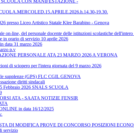
E SCUOLA CON MANIFESTAZIONE -
OLA.MERCOLED.15.APRILE.2026.h.14.30-19.30.
6 presso Liceo Artistico Statale Klee Barabino - Genova
n-line, del personale docente delle istituzioni scolastiche dell'inter
orario di servizio 10 aprile 2026
in data 31 marzo 2026
arzo p.v
AZIONE PERSONALE ATA 23 MARZO 2026 A VERONA
oni di sciopero per l'intera giornata del 9 marzo 2026
i per le supplenze (GPS) FLC CGIL GENOVA
zione diritti sindacali
dì 25 Febbraio 2026 SNALS SCUOLA
9
RSI ATA - SAATA NOTIZIE FENSIR
 ATA
 ONLINE in data 16/12/2025
v.
STA DI MODIFICA PROVE DI CONCORSO POSIZIONI ECON
 servizio