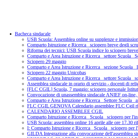
Bacheca sindacale
USB Scuola: Assemblea online su supplenze e immiss
Comparto Istruzione e Ricerca_ sciopero breve degli scru
Riforma dei tecnici: USB Scuola indice lo sciopero breve de
Comparto e Area Istruzione e Ricerca_ settore Scuola_ S
Sciopero 29 maggio
Comparto e Area Istruzione e Ricerca_ sezione Scuola_ Ist
Sciopero 22 maggio Unicobas
Comparto e Area Istruzione e Ricerca_ settore Scuola_ 
Assemblea sindacale in orario di servizio - docenti di
[FLC CGIL] Scuola, 7 maggio: sciopero personale Istituti
Convocazione di unassemblea sindacale ANIEF on-line, del
Comparto e Area Istruzione e Ricerca_ Settore Scuola_ az
FLC CGIL GENOVA Calendario assemblee FLC Cgil rinn
CALENDARIO ASSEMBLEE CGIL
Comparto Istruzione e Ricerca_ Scuola_ sciopero per l'int
USB Scuola: assemblea online 16 aprile alle ore 17.30 rifo
I: Comparto Istruzione e Ricerca_ Scuola_ sciopero per l'
GILDA Integrazione alla convocazione dell'assemblea sin