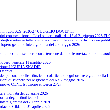
ioni in ruolo A.S. 2026/27 6 LUGLIO DOCENTI
tini con esclusione delle classi terminali_ dal 13 al 21 giugno 2026 
gli scrutini in tutte le scuole superiori, fermiamo la distruzione pubblica
ciopero generale intera giornata del 29 maggio 2026
ituti tecnici_ sciopero con astensione da tutte le prestazioni orarie a
sciopero generale 18 maggio 2026
 religione LIGURIA SNADIR
 tecnici
 personale delle istituzioni scolastiche di ogni ordine e grado della L
ioni di sciopero per le giornate del 6 e 7 maggio 2026
ovo CCNL Istruzione e ricerca 25/27.
era giornata del 20 aprile 2026
rma degli istituti tecnici
intera giornata del 20 aprile 2026
dacale Gilda del 21 aprile 2026