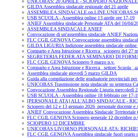
UNICOBAS: 20 APRILE - SCIOPERO NAZIONAL
GILDA Assemblea sindacale regionale del 21 aprile
ASSEMBLEA.SINDACALE.on.LINE.UNICOBAS.SCU
USB SCUOLA - Assemblea online 13 aprile ore 17-19
ANIEF Assemblea sindacale Personale ATA del 16/04/202
ASSEMBLEA SINDACALE ANIEF
Convocazione di un'assemblea sindacale ANIEF Nazionale o
FLC CGIL GENOVA Convocazione assemblea sindacale in 
GILDA LIGURIA Indizione assemblea sindacale online 
Comparto e Area Istruzione e Ricerca_ sciopero del 27 m
SEGRETERIA FEDER.ATA SEMINARIO DI FORM
FLC CGIL GENOVA Sciopero 9 marzo p.v.
Comparto e Area Istruzione e Ricerca_ settore Scuola_ azi
Assemblea sindacale giovedì 5 marzo GILDA
Guida alla compilazione delle graduatorie provincial
UNICOBAS Trasmissione nota sindacale su sentenza Cassa
Convocazione Assemblea Regionale Liguria mercole
USB SCUOLA - Assemblea online 18 febbraio ore 17-1
[PERSONALE ATA] ALL'ALBO SINDACALE - RICO
Sciopero del 12 e 13 gennaio 2026_personale docente e
ANIEF Convocazione Assemblea Sindacale Territoriale
FLC CGIL GENOVA Sciopero generale 12 dicembre p.
SCIOPERO 12 DICEMBRE
UNICOBAS LIVORNO PERSONALE ATA: RICHIE
FLC CGIL GENOVA Assemblea sindacale fuori orario di