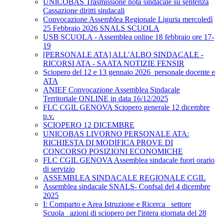
UNICOBAS Trasmissione nota sindacale su sentenza
Cassazione diritti sindacali
Convocazione Assemblea Regionale Liguria mercoledì
25 Febbraio 2026 SNALS SCUOLA
USB SCUOLA - Assemblea online 18 febbraio ore 17-
19
[PERSONALE ATA] ALL'ALBO SINDACALE -
RICORSI ATA - SAATA NOTIZIE FENSIR
Sciopero del 12 e 13 gennaio 2026_personale docente e
ATA
ANIEF Convocazione Assemblea Sindacale
Territoriale ONLINE in data 16/12/2025
FLC CGIL GENOVA Sciopero generale 12 dicembre
p.v.
SCIOPERO 12 DICEMBRE
UNICOBAS LIVORNO PERSONALE ATA:
RICHIESTA DI MODIFICA PROVE DI
CONCORSO POSIZIONI ECONOMICHE
FLC CGIL GENOVA Assemblea sindacale fuori orario
di servizio
ASSEMBLEA SINDACALE REGIONALE CGIL
Assemblea sindacale SNALS- Confsal del 4 dicembre
2025
I: Comparto e Area Istruzione e Ricerca_ settore
Scuola_ azioni di sciopero per l'intera giornata del 28