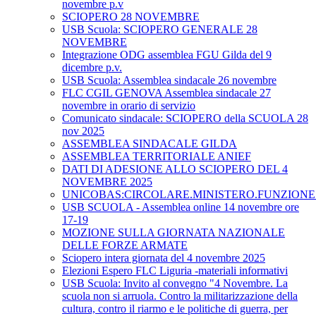
novembre p.v
SCIOPERO 28 NOVEMBRE
USB Scuola: SCIOPERO GENERALE 28
NOVEMBRE
Integrazione ODG assemblea FGU Gilda del 9
dicembre p.v.
USB Scuola: Assemblea sindacale 26 novembre
FLC CGIL GENOVA Assemblea sindacale 27
novembre in orario di servizio
Comunicato sindacale: SCIOPERO della SCUOLA 28
nov 2025
ASSEMBLEA SINDACALE GILDA
ASSEMBLEA TERRITORIALE ANIEF
DATI DI ADESIONE ALLO SCIOPERO DEL 4
NOVEMBRE 2025
UNICOBAS:CIRCOLARE.MINISTERO.FUNZIONE.
USB SCUOLA - Assemblea online 14 novembre ore
17-19
MOZIONE SULLA GIORNATA NAZIONALE
DELLE FORZE ARMATE
Sciopero intera giornata del 4 novembre 2025
Elezioni Espero FLC Liguria -materiali informativi
USB Scuola: Invito al convegno "4 Novembre. La
scuola non si arruola. Contro la militarizzazione della
cultura, contro il riarmo e le politiche di guerra, per