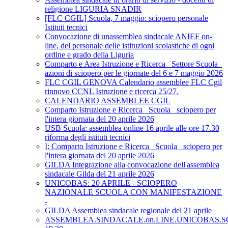
religione LIGURIA SNADIR
[FLC CGIL] Scuola, 7 maggio: sciopero personale
Istituti tecnici
Convocazione di unassemblea sindacale ANIEF on-
line, del personale delle istituzioni scolastiche di ogni
ordine e grado della Liguria
Comparto e Area Istruzione e Ricerca_ Settore Scuola_
azioni di sciopero per le giornate del 6 e 7 maggio 2026
FLC CGIL GENOVA Calendario assemblee FLC Cgil
rinnovo CCNL Istruzione e ricerca 25/27.
CALENDARIO ASSEMBLEE CGIL
Comparto Istruzione e Ricerca_ Scuola_ sciopero per
l'intera giornata del 20 aprile 2026
USB Scuola: assemblea online 16 aprile alle ore 17.30
riforma degli istituti tecnici
I: Comparto Istruzione e Ricerca_ Scuola_ sciopero per
l'intera giornata del 20 aprile 2026
GILDA Integrazione alla convocazione dell'assemblea
sindacale Gilda del 21 aprile 2026
UNICOBAS: 20 APRILE - SCIOPERO
NAZIONALE SCUOLA CON MANIFESTAZIONE
-
GILDA Assemblea sindacale regionale del 21 aprile
ASSEMBLEA.SINDACALE.on.LINE.UNICOBAS.SCU