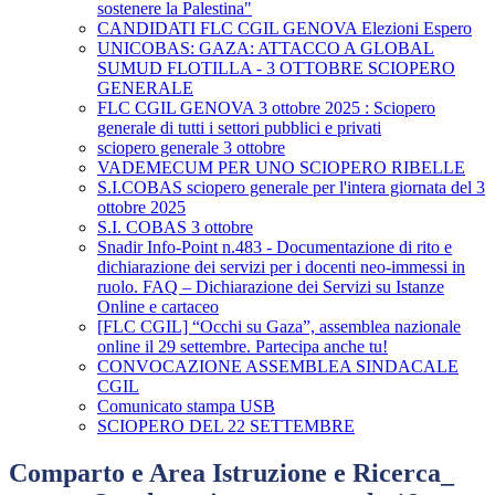
sostenere la Palestina"
CANDIDATI FLC CGIL GENOVA Elezioni Espero
UNICOBAS: GAZA: ATTACCO A GLOBAL
SUMUD FLOTILLA - 3 OTTOBRE SCIOPERO
GENERALE
FLC CGIL GENOVA 3 ottobre 2025 : Sciopero
generale di tutti i settori pubblici e privati
sciopero generale 3 ottobre
VADEMECUM PER UNO SCIOPERO RIBELLE
S.I.COBAS sciopero generale per l'intera giornata del 3
ottobre 2025
S.I. COBAS 3 ottobre
Snadir Info-Point n.483 - Documentazione di rito e
dichiarazione dei servizi per i docenti neo-immessi in
ruolo. FAQ – Dichiarazione dei Servizi su Istanze
Online e cartaceo
[FLC CGIL] “Occhi su Gaza”, assemblea nazionale
online il 29 settembre. Partecipa anche tu!
CONVOCAZIONE ASSEMBLEA SINDACALE
CGIL
Comunicato stampa USB
SCIOPERO DEL 22 SETTEMBRE
Comparto e Area Istruzione e Ricerca_