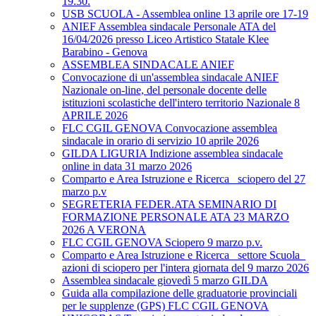
19.30.
USB SCUOLA - Assemblea online 13 aprile ore 17-19
ANIEF Assemblea sindacale Personale ATA del
16/04/2026 presso Liceo Artistico Statale Klee
Barabino - Genova
ASSEMBLEA SINDACALE ANIEF
Convocazione di un'assemblea sindacale ANIEF
Nazionale on-line, del personale docente delle
istituzioni scolastiche dell'intero territorio Nazionale 8
APRILE 2026
FLC CGIL GENOVA Convocazione assemblea
sindacale in orario di servizio 10 aprile 2026
GILDA LIGURIA Indizione assemblea sindacale
online in data 31 marzo 2026
Comparto e Area Istruzione e Ricerca_ sciopero del 27
marzo p.v
SEGRETERIA FEDER.ATA SEMINARIO DI
FORMAZIONE PERSONALE ATA 23 MARZO
2026 A VERONA
FLC CGIL GENOVA Sciopero 9 marzo p.v.
Comparto e Area Istruzione e Ricerca_ settore Scuola_
azioni di sciopero per l'intera giornata del 9 marzo 2026
Assemblea sindacale giovedì 5 marzo GILDA
Guida alla compilazione delle graduatorie provinciali
per le supplenze (GPS) FLC CGIL GENOVA