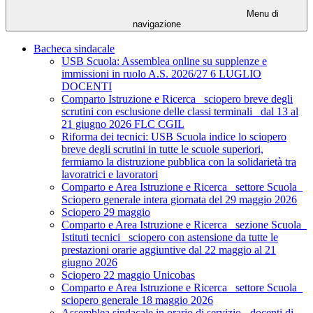
Menu di
navigazione
Bacheca sindacale
USB Scuola: Assemblea online su supplenze e
immissioni in ruolo A.S. 2026/27 6 LUGLIO
DOCENTI
Comparto Istruzione e Ricerca_ sciopero breve degli
scrutini con esclusione delle classi terminali_ dal 13 al
21 giugno 2026 FLC CGIL
Riforma dei tecnici: USB Scuola indice lo sciopero
breve degli scrutini in tutte le scuole superiori,
fermiamo la distruzione pubblica con la solidarietà tra
lavoratrici e lavoratori
Comparto e Area Istruzione e Ricerca_ settore Scuola_
Sciopero generale intera giornata del 29 maggio 2026
Sciopero 29 maggio
Comparto e Area Istruzione e Ricerca_ sezione Scuola_
Istituti tecnici_ sciopero con astensione da tutte le
prestazioni orarie aggiuntive dal 22 maggio al 21
giugno 2026
Sciopero 22 maggio Unicobas
Comparto e Area Istruzione e Ricerca_ settore Scuola_
sciopero generale 18 maggio 2026
Assemblea sindacale in orario di servizio - docenti di