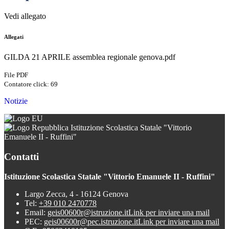
Vedi allegato
Allegati
GILDA 21 APRILE assemblea regionale genova.pdf
File PDF
Contatore click: 69
Notizie
Istituzione Scolastica Statale "Vittorio
Emanuele II - Ruffini"
Contatti
Istituzione Scolastica Statale "Vittorio Emanuele II - Ruffini"
Largo Zecca, 4 - 16124 Genova
Tel:
+39 010 2470778
Email:
geis00600r@istruzione.it
Link per inviare una mail
PEC:
geis00600r@pec.istruzione.it
Link per inviare una mail