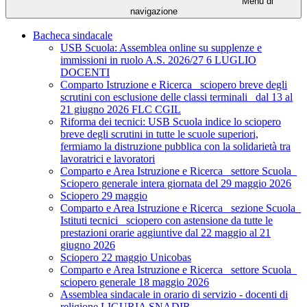
Menu di
navigazione
Bacheca sindacale
USB Scuola: Assemblea online su supplenze e
immissioni in ruolo A.S. 2026/27 6 LUGLIO
DOCENTI
Comparto Istruzione e Ricerca_ sciopero breve degli
scrutini con esclusione delle classi terminali_ dal 13 al
21 giugno 2026 FLC CGIL
Riforma dei tecnici: USB Scuola indice lo sciopero
breve degli scrutini in tutte le scuole superiori,
fermiamo la distruzione pubblica con la solidarietà tra
lavoratrici e lavoratori
Comparto e Area Istruzione e Ricerca_ settore Scuola_
Sciopero generale intera giornata del 29 maggio 2026
Sciopero 29 maggio
Comparto e Area Istruzione e Ricerca_ sezione Scuola_
Istituti tecnici_ sciopero con astensione da tutte le
prestazioni orarie aggiuntive dal 22 maggio al 21
giugno 2026
Sciopero 22 maggio Unicobas
Comparto e Area Istruzione e Ricerca_ settore Scuola_
sciopero generale 18 maggio 2026
Assemblea sindacale in orario di servizio - docenti di
religione LIGURIA SNADIR