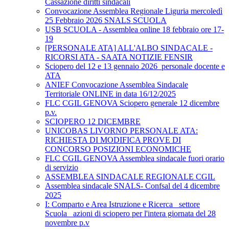
Cassazione diritti sindacali
Convocazione Assemblea Regionale Liguria mercoledì
25 Febbraio 2026 SNALS SCUOLA
USB SCUOLA - Assemblea online 18 febbraio ore 17-
19
[PERSONALE ATA] ALL'ALBO SINDACALE -
RICORSI ATA - SAATA NOTIZIE FENSIR
Sciopero del 12 e 13 gennaio 2026_personale docente e
ATA
ANIEF Convocazione Assemblea Sindacale
Territoriale ONLINE in data 16/12/2025
FLC CGIL GENOVA Sciopero generale 12 dicembre
p.v.
SCIOPERO 12 DICEMBRE
UNICOBAS LIVORNO PERSONALE ATA:
RICHIESTA DI MODIFICA PROVE DI
CONCORSO POSIZIONI ECONOMICHE
FLC CGIL GENOVA Assemblea sindacale fuori orario
di servizio
ASSEMBLEA SINDACALE REGIONALE CGIL
Assemblea sindacale SNALS- Confsal del 4 dicembre
2025
I: Comparto e Area Istruzione e Ricerca_ settore
Scuola_ azioni di sciopero per l'intera giornata del 28
novembre p.v