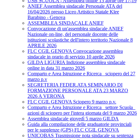
USB SCUOLA - Assemblea online 13 aprile ore 17-19
ANIEF Assemblea sindacale Personale ATA del
16/04/2026 presso Liceo Artistico Statale Klee
Barabino - Genova
ASSEMBLEA SINDACALE ANIEF
Convocazione di un'assemblea sindacale ANIEF
Nazionale on-line, del personale docente delle
istituzioni scolastiche dell'intero territorio Nazionale 8
APRILE 2026
FLC CGIL GENOVA Convocazione assemblea
sindacale in orario di servizio 10 aprile 2026
GILDA LIGURIA Indizione assemblea sindacale
online in data 31 marzo 2026
Comparto e Area Istruzione e Ricerca_ sciopero del 27
marzo p.v
SEGRETERIA FEDER.ATA SEMINARIO DI
FORMAZIONE PERSONALE ATA 23 MARZO
2026 A VERONA
FLC CGIL GENOVA Sciopero 9 marzo p.v.
Comparto e Area Istruzione e Ricerca_ settore Scuola_
azioni di sciopero per l'intera giornata del 9 marzo 2026
Assemblea sindacale giovedì 5 marzo GILDA
Guida alla compilazione delle graduatorie provinciali
per le supplenze (GPS) FLC CGIL GENOVA
UNICOBAS Trasmissione nota sindacale su sentenza