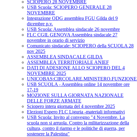
SCIOPERO 28 NOVEMBRE
USB Scuola: SCIOPERO GENERALE 28
NOVEMBRE
Integrazione ODG assemblea FGU Gilda del 9
dicembre p.v.
USB Scuola: Assemblea sindacale 26 novembre
FLC CGIL GENOVA Assemblea sindacale 27
novembre in orario di servizio
Comunicato sindacale: SCIOPERO della SCUOLA 28
nov 2025
ASSEMBLEA SINDACALE GILDA
ASSEMBLEA TERRITORIALE ANIEF
DATI DI ADESIONE ALLO SCIOPERO DEL 4
NOVEMBRE 2025
UNICOBAS:CIRCOLARE.MINISTERO.FUNZIONE.
USB SCUOLA - Assemblea online 14 novembre ore
17-19
MOZIONE SULLA GIORNATA NAZIONALE
DELLE FORZE ARMATE
Sciopero intera giornata del 4 novembre 2025
Elezioni Espero FLC Liguria -materiali informativi
USB Scuola: Invito al convegno "4 Novembre. La
scuola non si arruola. Contro la militarizzazione della
cultura, contro il riarmo e le politiche di guerra, per
sostenere la Palestina"