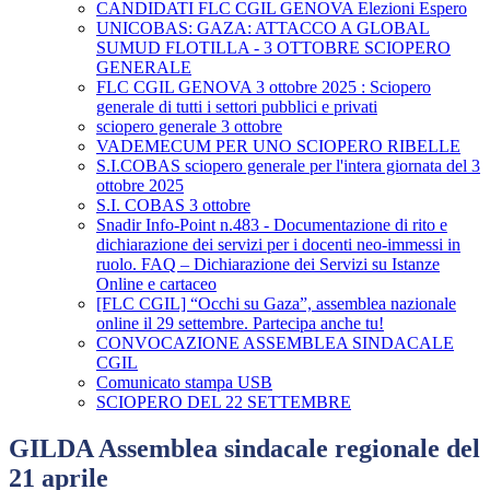
CANDIDATI FLC CGIL GENOVA Elezioni Espero
UNICOBAS: GAZA: ATTACCO A GLOBAL
SUMUD FLOTILLA - 3 OTTOBRE SCIOPERO
GENERALE
FLC CGIL GENOVA 3 ottobre 2025 : Sciopero
generale di tutti i settori pubblici e privati
sciopero generale 3 ottobre
VADEMECUM PER UNO SCIOPERO RIBELLE
S.I.COBAS sciopero generale per l'intera giornata del 3
ottobre 2025
S.I. COBAS 3 ottobre
Snadir Info-Point n.483 - Documentazione di rito e
dichiarazione dei servizi per i docenti neo-immessi in
ruolo. FAQ – Dichiarazione dei Servizi su Istanze
Online e cartaceo
[FLC CGIL] “Occhi su Gaza”, assemblea nazionale
online il 29 settembre. Partecipa anche tu!
CONVOCAZIONE ASSEMBLEA SINDACALE
CGIL
Comunicato stampa USB
SCIOPERO DEL 22 SETTEMBRE
GILDA Assemblea sindacale regionale del
21 aprile