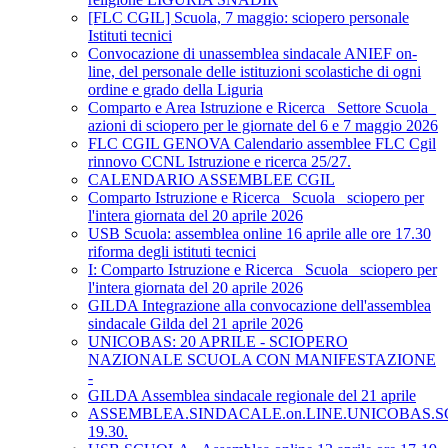
[FLC CGIL] Scuola, 7 maggio: sciopero personale
Istituti tecnici
Convocazione di unassemblea sindacale ANIEF on-
line, del personale delle istituzioni scolastiche di ogni
ordine e grado della Liguria
Comparto e Area Istruzione e Ricerca_ Settore Scuola_
azioni di sciopero per le giornate del 6 e 7 maggio 2026
FLC CGIL GENOVA Calendario assemblee FLC Cgil
rinnovo CCNL Istruzione e ricerca 25/27.
CALENDARIO ASSEMBLEE CGIL
Comparto Istruzione e Ricerca_ Scuola_ sciopero per
l'intera giornata del 20 aprile 2026
USB Scuola: assemblea online 16 aprile alle ore 17.30
riforma degli istituti tecnici
I: Comparto Istruzione e Ricerca_ Scuola_ sciopero per
l'intera giornata del 20 aprile 2026
GILDA Integrazione alla convocazione dell'assemblea
sindacale Gilda del 21 aprile 2026
UNICOBAS: 20 APRILE - SCIOPERO
NAZIONALE SCUOLA CON MANIFESTAZIONE
-
GILDA Assemblea sindacale regionale del 21 aprile
ASSEMBLEA.SINDACALE.on.LINE.UNICOBAS.SCU
19.30.