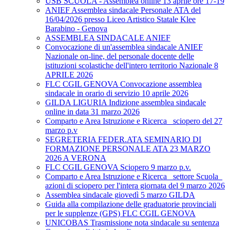
USB SCUOLA - Assemblea online 13 aprile ore 17-19
ANIEF Assemblea sindacale Personale ATA del
16/04/2026 presso Liceo Artistico Statale Klee
Barabino - Genova
ASSEMBLEA SINDACALE ANIEF
Convocazione di un'assemblea sindacale ANIEF
Nazionale on-line, del personale docente delle
istituzioni scolastiche dell'intero territorio Nazionale 8
APRILE 2026
FLC CGIL GENOVA Convocazione assemblea
sindacale in orario di servizio 10 aprile 2026
GILDA LIGURIA Indizione assemblea sindacale
online in data 31 marzo 2026
Comparto e Area Istruzione e Ricerca_ sciopero del 27
marzo p.v
SEGRETERIA FEDER.ATA SEMINARIO DI
FORMAZIONE PERSONALE ATA 23 MARZO
2026 A VERONA
FLC CGIL GENOVA Sciopero 9 marzo p.v.
Comparto e Area Istruzione e Ricerca_ settore Scuola_
azioni di sciopero per l'intera giornata del 9 marzo 2026
Assemblea sindacale giovedì 5 marzo GILDA
Guida alla compilazione delle graduatorie provinciali
per le supplenze (GPS) FLC CGIL GENOVA
UNICOBAS Trasmissione nota sindacale su sentenza