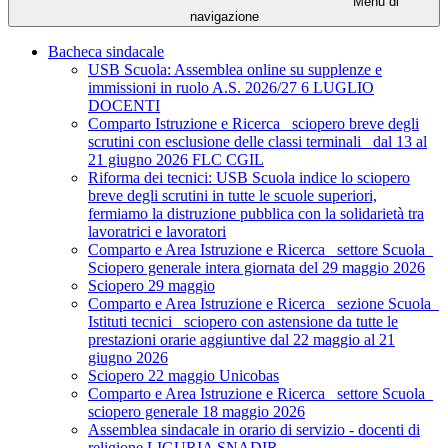
Menu di
navigazione
Bacheca sindacale
USB Scuola: Assemblea online su supplenze e
immissioni in ruolo A.S. 2026/27 6 LUGLIO
DOCENTI
Comparto Istruzione e Ricerca_ sciopero breve degli
scrutini con esclusione delle classi terminali_ dal 13 al
21 giugno 2026 FLC CGIL
Riforma dei tecnici: USB Scuola indice lo sciopero
breve degli scrutini in tutte le scuole superiori,
fermiamo la distruzione pubblica con la solidarietà tra
lavoratrici e lavoratori
Comparto e Area Istruzione e Ricerca_ settore Scuola_
Sciopero generale intera giornata del 29 maggio 2026
Sciopero 29 maggio
Comparto e Area Istruzione e Ricerca_ sezione Scuola_
Istituti tecnici_ sciopero con astensione da tutte le
prestazioni orarie aggiuntive dal 22 maggio al 21
giugno 2026
Sciopero 22 maggio Unicobas
Comparto e Area Istruzione e Ricerca_ settore Scuola_
sciopero generale 18 maggio 2026
Assemblea sindacale in orario di servizio - docenti di
religione LIGURIA SNADIR