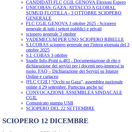
CANDIDATI FLC CGIL GENOVA Elezioni Espero
UNICOBAS: GAZA: ATTACCO A GLOBAL
SUMUD FLOTILLA - 3 OTTOBRE SCIOPERO
GENERALE
FLC CGIL GENOVA 3 ottobre 2025 : Sciopero
generale di tutti i settori pubblici e privati
sciopero generale 3 ottobre
VADEMECUM PER UNO SCIOPERO RIBELLE
S.I.COBAS sciopero generale per l'intera giornata del 3
ottobre 2025
S.I. COBAS 3 ottobre
Snadir Info-Point n.483 - Documentazione di rito e
dichiarazione dei servizi per i docenti neo-immessi in
ruolo. FAQ – Dichiarazione dei Servizi su Istanze
Online e cartaceo
[FLC CGIL] “Occhi su Gaza”, assemblea nazionale
online il 29 settembre. Partecipa anche tu!
CONVOCAZIONE ASSEMBLEA SINDACALE
CGIL
Comunicato stampa USB
SCIOPERO DEL 22 SETTEMBRE
SCIOPERO 12 DICEMBRE