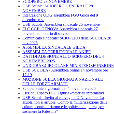
SCIOPERO 28 NOVEMBRE
USB Scuola: SCIOPERO GENERALE 28
NOVEMBRE
Integrazione ODG assemblea FGU Gilda del 9
dicembre p.v.
USB Scuola: Assemblea sindacale 26 novembre
FLC CGIL GENOVA Assemblea sindacale 27
novembre in orario di servizio
Comunicato sindacale: SCIOPERO della SCUOLA 28
nov 2025
ASSEMBLEA SINDACALE GILDA
ASSEMBLEA TERRITORIALE ANIEF
DATI DI ADESIONE ALLO SCIOPERO DEL 4
NOVEMBRE 2025
UNICOBAS:CIRCOLARE.MINISTERO.FUNZIONE.
USB SCUOLA - Assemblea online 14 novembre ore
17-19
MOZIONE SULLA GIORNATA NAZIONALE
DELLE FORZE ARMATE
Sciopero intera giornata del 4 novembre 2025
Elezioni Espero FLC Liguria -materiali informativi
USB Scuola: Invito al convegno "4 Novembre. La
scuola non si arruola. Contro la militarizzazione della
cultura, contro il riarmo e le politiche di guerra, per
sostenere la Palestina"