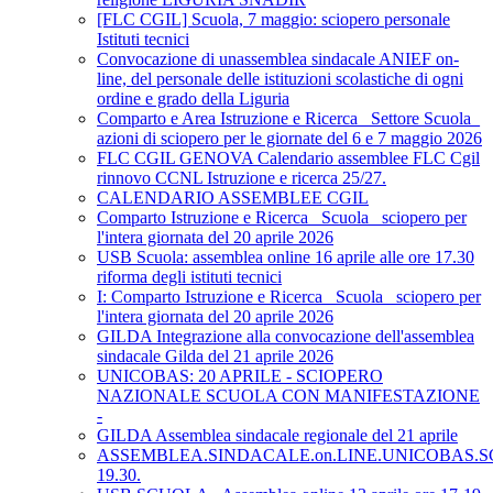
[FLC CGIL] Scuola, 7 maggio: sciopero personale
Istituti tecnici
Convocazione di unassemblea sindacale ANIEF on-
line, del personale delle istituzioni scolastiche di ogni
ordine e grado della Liguria
Comparto e Area Istruzione e Ricerca_ Settore Scuola_
azioni di sciopero per le giornate del 6 e 7 maggio 2026
FLC CGIL GENOVA Calendario assemblee FLC Cgil
rinnovo CCNL Istruzione e ricerca 25/27.
CALENDARIO ASSEMBLEE CGIL
Comparto Istruzione e Ricerca_ Scuola_ sciopero per
l'intera giornata del 20 aprile 2026
USB Scuola: assemblea online 16 aprile alle ore 17.30
riforma degli istituti tecnici
I: Comparto Istruzione e Ricerca_ Scuola_ sciopero per
l'intera giornata del 20 aprile 2026
GILDA Integrazione alla convocazione dell'assemblea
sindacale Gilda del 21 aprile 2026
UNICOBAS: 20 APRILE - SCIOPERO
NAZIONALE SCUOLA CON MANIFESTAZIONE
-
GILDA Assemblea sindacale regionale del 21 aprile
ASSEMBLEA.SINDACALE.on.LINE.UNICOBAS.SCU
19.30.