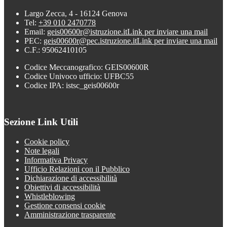
Largo Zecca, 4 - 16124 Genova
Tel:
+39 010 2470778
Email:
geis00600r@istruzione.it
Link per inviare una mail
PEC:
geis00600r@pec.istruzione.it
Link per inviare una mail
C.F.: 95062410105
Codice Meccanografico: GEIS00600R
Codice Univoco ufficio: UFBC55
Codice IPA: istsc_geis00600r
Sezione Link Utili
Cookie policy
Note legali
Informativa Privacy
Ufficio Relazioni con il Pubblico
Dichiarazione di accessibilità
Obiettivi di accessibilità
Whistleblowing
Gestione consensi cookie
Amministrazione trasparente