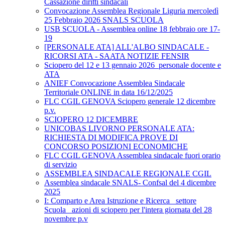
Cassazione diritti sindacali
Convocazione Assemblea Regionale Liguria mercoledì
25 Febbraio 2026 SNALS SCUOLA
USB SCUOLA - Assemblea online 18 febbraio ore 17-
19
[PERSONALE ATA] ALL'ALBO SINDACALE -
RICORSI ATA - SAATA NOTIZIE FENSIR
Sciopero del 12 e 13 gennaio 2026_personale docente e
ATA
ANIEF Convocazione Assemblea Sindacale
Territoriale ONLINE in data 16/12/2025
FLC CGIL GENOVA Sciopero generale 12 dicembre
p.v.
SCIOPERO 12 DICEMBRE
UNICOBAS LIVORNO PERSONALE ATA:
RICHIESTA DI MODIFICA PROVE DI
CONCORSO POSIZIONI ECONOMICHE
FLC CGIL GENOVA Assemblea sindacale fuori orario
di servizio
ASSEMBLEA SINDACALE REGIONALE CGIL
Assemblea sindacale SNALS- Confsal del 4 dicembre
2025
I: Comparto e Area Istruzione e Ricerca_ settore
Scuola_ azioni di sciopero per l'intera giornata del 28
novembre p.v