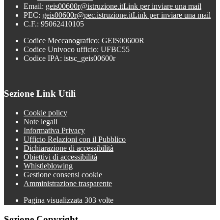
Email:
geis00600r@istruzione.it
Link per inviare una mail
PEC:
geis00600r@pec.istruzione.it
Link per inviare una mail
C.F.: 95062410105
Codice Meccanografico: GEIS00600R
Codice Univoco ufficio: UFBC55
Codice IPA: istsc_geis00600r
Sezione Link Utili
Cookie policy
Note legali
Informativa Privacy
Ufficio Relazioni con il Pubblico
Dichiarazione di accessibilità
Obiettivi di accessibilità
Whistleblowing
Gestione consensi cookie
Amministrazione trasparente
Pagina visualizzata
303
volte
Sezione Copyright