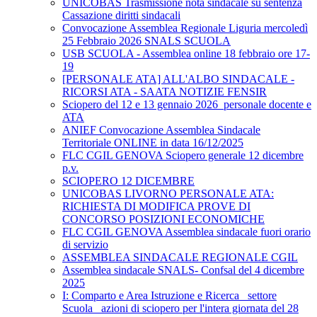
UNICOBAS Trasmissione nota sindacale su sentenza
Cassazione diritti sindacali
Convocazione Assemblea Regionale Liguria mercoledì
25 Febbraio 2026 SNALS SCUOLA
USB SCUOLA - Assemblea online 18 febbraio ore 17-
19
[PERSONALE ATA] ALL'ALBO SINDACALE -
RICORSI ATA - SAATA NOTIZIE FENSIR
Sciopero del 12 e 13 gennaio 2026_personale docente e
ATA
ANIEF Convocazione Assemblea Sindacale
Territoriale ONLINE in data 16/12/2025
FLC CGIL GENOVA Sciopero generale 12 dicembre
p.v.
SCIOPERO 12 DICEMBRE
UNICOBAS LIVORNO PERSONALE ATA:
RICHIESTA DI MODIFICA PROVE DI
CONCORSO POSIZIONI ECONOMICHE
FLC CGIL GENOVA Assemblea sindacale fuori orario
di servizio
ASSEMBLEA SINDACALE REGIONALE CGIL
Assemblea sindacale SNALS- Confsal del 4 dicembre
2025
I: Comparto e Area Istruzione e Ricerca_ settore
Scuola_ azioni di sciopero per l'intera giornata del 28