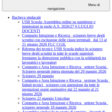
Menu di
navigazione
Bacheca sindacale
USB Scuola: Assemblea online su supplenze e
immissioni in ruolo A.S. 2026/27 6 LUGLIO
DOCENTI
Comparto Istruzione e Ricerca_ sciopero breve degli
scrutini con esclusione delle classi terminali_ dal 13 al
21 giugno 2026 FLC CGIL
Riforma dei tecnici: USB Scuola indice lo sciopero
breve degli scrutini in tutte le scuole superiori,
fermiamo la distruzione pubblica con la solidarietà tra
lavoratrici e lavoratori
Comparto e Area Istruzione e Ricerca_ settore Scuola_
Sciopero generale intera giornata del 29 maggio 2026
Sciopero 29 maggio
Comparto e Area Istruzione e Ricerca_ sezione Scuola_
Istituti tecnici_ sciopero con astensione da tutte le
prestazioni orarie aggiuntive dal 22 maggio al 21
giugno 2026
Sciopero 22 maggio Unicobas
Comparto e Area Istruzione e Ricerca_ settore Scuola_
sciopero generale 18 maggio 2026
Assemblea sindacale in orario di servizio - docenti di