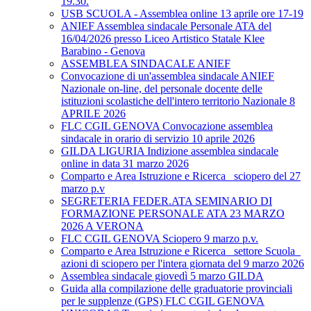
19.30.
USB SCUOLA - Assemblea online 13 aprile ore 17-19
ANIEF Assemblea sindacale Personale ATA del
16/04/2026 presso Liceo Artistico Statale Klee
Barabino - Genova
ASSEMBLEA SINDACALE ANIEF
Convocazione di un'assemblea sindacale ANIEF
Nazionale on-line, del personale docente delle
istituzioni scolastiche dell'intero territorio Nazionale 8
APRILE 2026
FLC CGIL GENOVA Convocazione assemblea
sindacale in orario di servizio 10 aprile 2026
GILDA LIGURIA Indizione assemblea sindacale
online in data 31 marzo 2026
Comparto e Area Istruzione e Ricerca_ sciopero del 27
marzo p.v
SEGRETERIA FEDER.ATA SEMINARIO DI
FORMAZIONE PERSONALE ATA 23 MARZO
2026 A VERONA
FLC CGIL GENOVA Sciopero 9 marzo p.v.
Comparto e Area Istruzione e Ricerca_ settore Scuola_
azioni di sciopero per l'intera giornata del 9 marzo 2026
Assemblea sindacale giovedì 5 marzo GILDA
Guida alla compilazione delle graduatorie provinciali
per le supplenze (GPS) FLC CGIL GENOVA