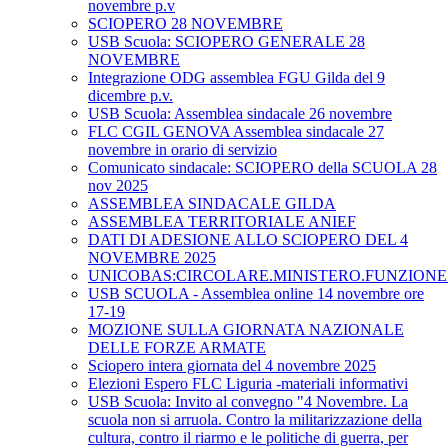
novembre p.v
SCIOPERO 28 NOVEMBRE
USB Scuola: SCIOPERO GENERALE 28
NOVEMBRE
Integrazione ODG assemblea FGU Gilda del 9
dicembre p.v.
USB Scuola: Assemblea sindacale 26 novembre
FLC CGIL GENOVA Assemblea sindacale 27
novembre in orario di servizio
Comunicato sindacale: SCIOPERO della SCUOLA 28
nov 2025
ASSEMBLEA SINDACALE GILDA
ASSEMBLEA TERRITORIALE ANIEF
DATI DI ADESIONE ALLO SCIOPERO DEL 4
NOVEMBRE 2025
UNICOBAS:CIRCOLARE.MINISTERO.FUNZIONE.
USB SCUOLA - Assemblea online 14 novembre ore
17-19
MOZIONE SULLA GIORNATA NAZIONALE
DELLE FORZE ARMATE
Sciopero intera giornata del 4 novembre 2025
Elezioni Espero FLC Liguria -materiali informativi
USB Scuola: Invito al convegno "4 Novembre. La
scuola non si arruola. Contro la militarizzazione della
cultura, contro il riarmo e le politiche di guerra, per