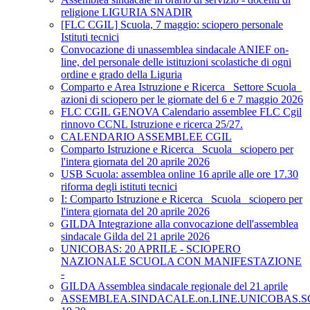
religione LIGURIA SNADIR
[FLC CGIL] Scuola, 7 maggio: sciopero personale
Istituti tecnici
Convocazione di unassemblea sindacale ANIEF on-
line, del personale delle istituzioni scolastiche di ogni
ordine e grado della Liguria
Comparto e Area Istruzione e Ricerca_ Settore Scuola_
azioni di sciopero per le giornate del 6 e 7 maggio 2026
FLC CGIL GENOVA Calendario assemblee FLC Cgil
rinnovo CCNL Istruzione e ricerca 25/27.
CALENDARIO ASSEMBLEE CGIL
Comparto Istruzione e Ricerca_ Scuola_ sciopero per
l'intera giornata del 20 aprile 2026
USB Scuola: assemblea online 16 aprile alle ore 17.30
riforma degli istituti tecnici
I: Comparto Istruzione e Ricerca_ Scuola_ sciopero per
l'intera giornata del 20 aprile 2026
GILDA Integrazione alla convocazione dell'assemblea
sindacale Gilda del 21 aprile 2026
UNICOBAS: 20 APRILE - SCIOPERO
NAZIONALE SCUOLA CON MANIFESTAZIONE
-
GILDA Assemblea sindacale regionale del 21 aprile
ASSEMBLEA.SINDACALE.on.LINE.UNICOBAS.SCU