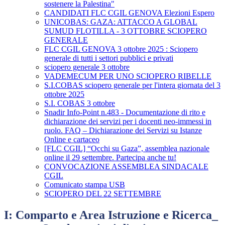
sostenere la Palestina"
CANDIDATI FLC CGIL GENOVA Elezioni Espero
UNICOBAS: GAZA: ATTACCO A GLOBAL
SUMUD FLOTILLA - 3 OTTOBRE SCIOPERO
GENERALE
FLC CGIL GENOVA 3 ottobre 2025 : Sciopero
generale di tutti i settori pubblici e privati
sciopero generale 3 ottobre
VADEMECUM PER UNO SCIOPERO RIBELLE
S.I.COBAS sciopero generale per l'intera giornata del 3
ottobre 2025
S.I. COBAS 3 ottobre
Snadir Info-Point n.483 - Documentazione di rito e
dichiarazione dei servizi per i docenti neo-immessi in
ruolo. FAQ – Dichiarazione dei Servizi su Istanze
Online e cartaceo
[FLC CGIL] “Occhi su Gaza”, assemblea nazionale
online il 29 settembre. Partecipa anche tu!
CONVOCAZIONE ASSEMBLEA SINDACALE
CGIL
Comunicato stampa USB
SCIOPERO DEL 22 SETTEMBRE
I: Comparto e Area Istruzione e Ricerca_