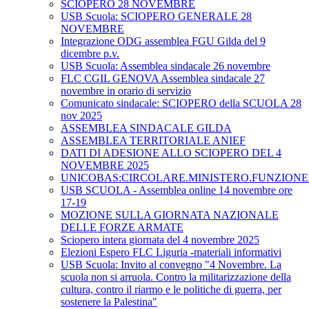
SCIOPERO 28 NOVEMBRE
USB Scuola: SCIOPERO GENERALE 28
NOVEMBRE
Integrazione ODG assemblea FGU Gilda del 9
dicembre p.v.
USB Scuola: Assemblea sindacale 26 novembre
FLC CGIL GENOVA Assemblea sindacale 27
novembre in orario di servizio
Comunicato sindacale: SCIOPERO della SCUOLA 28
nov 2025
ASSEMBLEA SINDACALE GILDA
ASSEMBLEA TERRITORIALE ANIEF
DATI DI ADESIONE ALLO SCIOPERO DEL 4
NOVEMBRE 2025
UNICOBAS:CIRCOLARE.MINISTERO.FUNZIONE.
USB SCUOLA - Assemblea online 14 novembre ore
17-19
MOZIONE SULLA GIORNATA NAZIONALE
DELLE FORZE ARMATE
Sciopero intera giornata del 4 novembre 2025
Elezioni Espero FLC Liguria -materiali informativi
USB Scuola: Invito al convegno "4 Novembre. La
scuola non si arruola. Contro la militarizzazione della
cultura, contro il riarmo e le politiche di guerra, per
sostenere la Palestina"