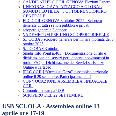
CANDIDATI FLC CGIL GENOVA Elezioni Espero
UNICOBAS: GAZA: ATTACCO A GLOBAL
SUMUD FLOTILLA - 3 OTTOBRE SCIOPERO
GENERALE
FLC CGIL GENOVA 3 ottobre 2025 : Sciopero
generale di tutti i settori pubblici e privati
sciopero generale 3 ottobre
VADEMECUM PER UNO SCIOPERO RIBELLE
S.I.COBAS sciopero generale per l'intera giornata del 3
ottobre 2025
S.I. COBAS 3 ottobre
Snadir Info-Point n.483 - Documentazione di rito e
dichiarazione dei servizi per i docenti neo-immessi in
ruolo. FAQ – Dichiarazione dei Servizi su Istanze
Online e cartaceo
[FLC CGIL] “Occhi su Gaza”, assemblea nazionale
online il 29 settembre. Partecipa anche tu!
CONVOCAZIONE ASSEMBLEA SINDACALE
CGIL
Comunicato stampa USB
SCIOPERO DEL 22 SETTEMBRE
USB SCUOLA - Assemblea online 13
aprile ore 17-19