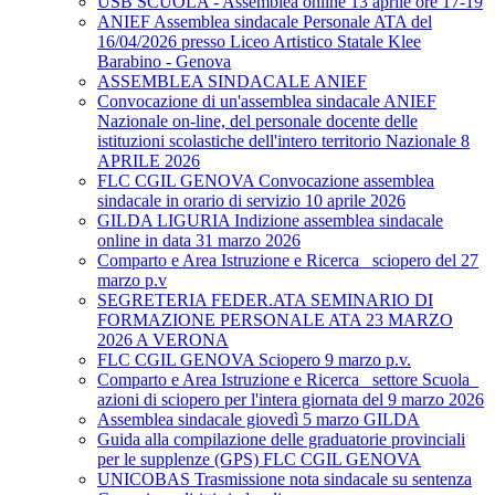
USB SCUOLA - Assemblea online 13 aprile ore 17-19
ANIEF Assemblea sindacale Personale ATA del
16/04/2026 presso Liceo Artistico Statale Klee
Barabino - Genova
ASSEMBLEA SINDACALE ANIEF
Convocazione di un'assemblea sindacale ANIEF
Nazionale on-line, del personale docente delle
istituzioni scolastiche dell'intero territorio Nazionale 8
APRILE 2026
FLC CGIL GENOVA Convocazione assemblea
sindacale in orario di servizio 10 aprile 2026
GILDA LIGURIA Indizione assemblea sindacale
online in data 31 marzo 2026
Comparto e Area Istruzione e Ricerca_ sciopero del 27
marzo p.v
SEGRETERIA FEDER.ATA SEMINARIO DI
FORMAZIONE PERSONALE ATA 23 MARZO
2026 A VERONA
FLC CGIL GENOVA Sciopero 9 marzo p.v.
Comparto e Area Istruzione e Ricerca_ settore Scuola_
azioni di sciopero per l'intera giornata del 9 marzo 2026
Assemblea sindacale giovedì 5 marzo GILDA
Guida alla compilazione delle graduatorie provinciali
per le supplenze (GPS) FLC CGIL GENOVA
UNICOBAS Trasmissione nota sindacale su sentenza