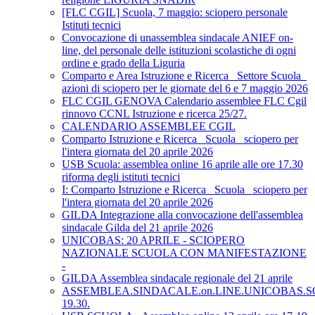
[FLC CGIL] Scuola, 7 maggio: sciopero personale
Istituti tecnici
Convocazione di unassemblea sindacale ANIEF on-
line, del personale delle istituzioni scolastiche di ogni
ordine e grado della Liguria
Comparto e Area Istruzione e Ricerca_ Settore Scuola_
azioni di sciopero per le giornate del 6 e 7 maggio 2026
FLC CGIL GENOVA Calendario assemblee FLC Cgil
rinnovo CCNL Istruzione e ricerca 25/27.
CALENDARIO ASSEMBLEE CGIL
Comparto Istruzione e Ricerca_ Scuola_ sciopero per
l'intera giornata del 20 aprile 2026
USB Scuola: assemblea online 16 aprile alle ore 17.30
riforma degli istituti tecnici
I: Comparto Istruzione e Ricerca_ Scuola_ sciopero per
l'intera giornata del 20 aprile 2026
GILDA Integrazione alla convocazione dell'assemblea
sindacale Gilda del 21 aprile 2026
UNICOBAS: 20 APRILE - SCIOPERO
NAZIONALE SCUOLA CON MANIFESTAZIONE
-
GILDA Assemblea sindacale regionale del 21 aprile
ASSEMBLEA.SINDACALE.on.LINE.UNICOBAS.SCU
19.30.