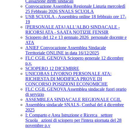
Cassazione diritti sindacali
Convocazione Assemblea Regionale Liguria mercoledì
25 Febbraio 2026 SNALS SCUOLA
USB SCUOLA - Assemblea online 18 febbraio ore 17-
19
[PERSONALE ATA] ALL'ALBO SINDACALE -
RICORSI ATA - SAATA NOTIZIE FENSIR
Sciopero del 12 e 13 gennaio 2026_personale docente e
ATA
ANIEF Convocazione Assemblea Sindacale
Territoriale ONLINE in data 16/12/2025
FLC CGIL GENOVA Sciopero generale 12 dicembre
p.v.
SCIOPERO 12 DICEMBRE
UNICOBAS LIVORNO PERSONALE ATA:
RICHIESTA DI MODIFICA PROVE DI
CONCORSO POSIZIONI ECONOMICHE
FLC CGIL GENOVA Assemblea sindacale fuori orario
di servizio
ASSEMBLEA SINDACALE REGIONALE CGIL
Assemblea sindacale SNALS- Confsal del 4 dicembre
2025
I: Comparto e Area Istruzione e Ricerca_ settore
Scuola_ azioni di sciopero per l'intera giornata del 28
novembre p.v