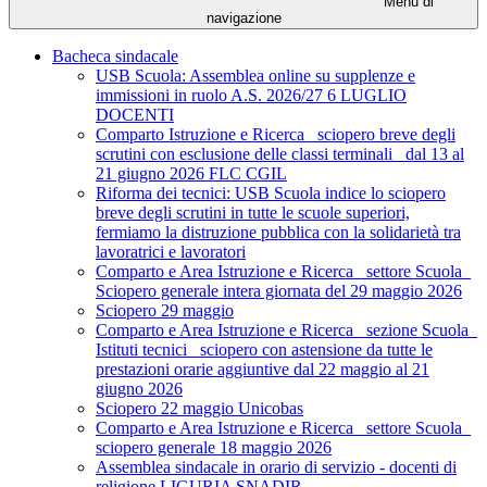
Menu di
navigazione
Bacheca sindacale
USB Scuola: Assemblea online su supplenze e
immissioni in ruolo A.S. 2026/27 6 LUGLIO
DOCENTI
Comparto Istruzione e Ricerca_ sciopero breve degli
scrutini con esclusione delle classi terminali_ dal 13 al
21 giugno 2026 FLC CGIL
Riforma dei tecnici: USB Scuola indice lo sciopero
breve degli scrutini in tutte le scuole superiori,
fermiamo la distruzione pubblica con la solidarietà tra
lavoratrici e lavoratori
Comparto e Area Istruzione e Ricerca_ settore Scuola_
Sciopero generale intera giornata del 29 maggio 2026
Sciopero 29 maggio
Comparto e Area Istruzione e Ricerca_ sezione Scuola_
Istituti tecnici_ sciopero con astensione da tutte le
prestazioni orarie aggiuntive dal 22 maggio al 21
giugno 2026
Sciopero 22 maggio Unicobas
Comparto e Area Istruzione e Ricerca_ settore Scuola_
sciopero generale 18 maggio 2026
Assemblea sindacale in orario di servizio - docenti di
religione LIGURIA SNADIR