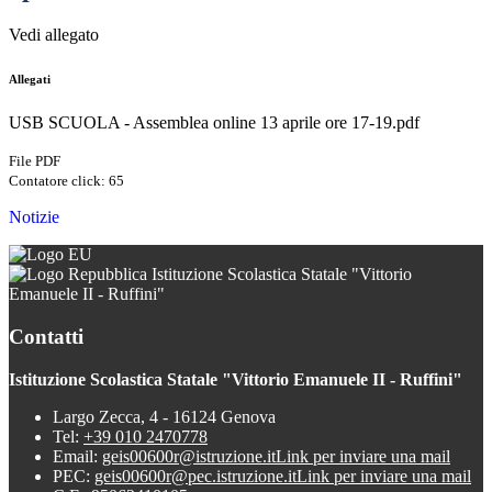
Vedi allegato
Allegati
USB SCUOLA - Assemblea online 13 aprile ore 17-19.pdf
File PDF
Contatore click: 65
Notizie
Istituzione Scolastica Statale "Vittorio
Emanuele II - Ruffini"
Contatti
Istituzione Scolastica Statale "Vittorio Emanuele II - Ruffini"
Largo Zecca, 4 - 16124 Genova
Tel:
+39 010 2470778
Email:
geis00600r@istruzione.it
Link per inviare una mail
PEC:
geis00600r@pec.istruzione.it
Link per inviare una mail