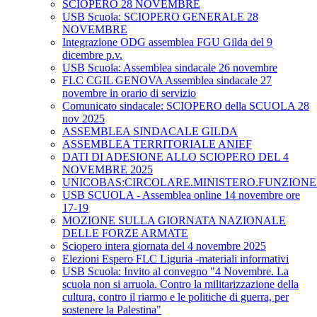
SCIOPERO 28 NOVEMBRE
USB Scuola: SCIOPERO GENERALE 28
NOVEMBRE
Integrazione ODG assemblea FGU Gilda del 9
dicembre p.v.
USB Scuola: Assemblea sindacale 26 novembre
FLC CGIL GENOVA Assemblea sindacale 27
novembre in orario di servizio
Comunicato sindacale: SCIOPERO della SCUOLA 28
nov 2025
ASSEMBLEA SINDACALE GILDA
ASSEMBLEA TERRITORIALE ANIEF
DATI DI ADESIONE ALLO SCIOPERO DEL 4
NOVEMBRE 2025
UNICOBAS:CIRCOLARE.MINISTERO.FUNZIONE.
USB SCUOLA - Assemblea online 14 novembre ore
17-19
MOZIONE SULLA GIORNATA NAZIONALE
DELLE FORZE ARMATE
Sciopero intera giornata del 4 novembre 2025
Elezioni Espero FLC Liguria -materiali informativi
USB Scuola: Invito al convegno "4 Novembre. La
scuola non si arruola. Contro la militarizzazione della
cultura, contro il riarmo e le politiche di guerra, per
sostenere la Palestina"