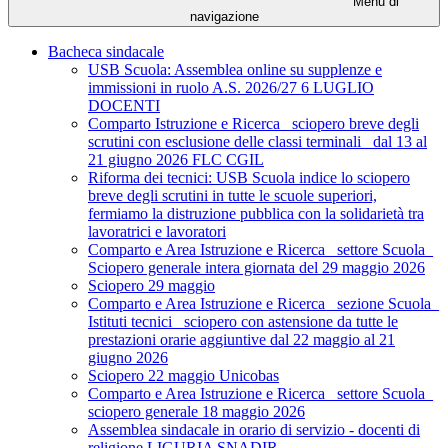
Menu di
navigazione
Bacheca sindacale
USB Scuola: Assemblea online su supplenze e
immissioni in ruolo A.S. 2026/27 6 LUGLIO
DOCENTI
Comparto Istruzione e Ricerca_ sciopero breve degli
scrutini con esclusione delle classi terminali_ dal 13 al
21 giugno 2026 FLC CGIL
Riforma dei tecnici: USB Scuola indice lo sciopero
breve degli scrutini in tutte le scuole superiori,
fermiamo la distruzione pubblica con la solidarietà tra
lavoratrici e lavoratori
Comparto e Area Istruzione e Ricerca_ settore Scuola_
Sciopero generale intera giornata del 29 maggio 2026
Sciopero 29 maggio
Comparto e Area Istruzione e Ricerca_ sezione Scuola_
Istituti tecnici_ sciopero con astensione da tutte le
prestazioni orarie aggiuntive dal 22 maggio al 21
giugno 2026
Sciopero 22 maggio Unicobas
Comparto e Area Istruzione e Ricerca_ settore Scuola_
sciopero generale 18 maggio 2026
Assemblea sindacale in orario di servizio - docenti di
religione LIGURIA SNADIR