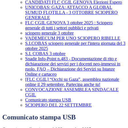
CANDIDATI FLC CGIL GENOVA Elezioni Espero
UNICOBAS: GAZA: ATTACCO A GLOBAL
SUMUD FLOTILLA - 3 OTTOBRE SCIOPERO
GENERALE
FLC CGIL GENOVA 3 ottobre 2025 : Sciopero
generale di tutti i settori pubblici e privati
sciopero generale 3 ottobre
VADEMECUM PER UNO SCIOPERO RIBELLE
S.I.COBAS sciopero generale per l'intera giornata del 3
ottobre 2025
S.I. COBAS 3 ottobre
Snadir Info-Point n.483 - Documentazione di rito e
dichiarazione dei servizi per i docenti neo-immessi in
ruolo. FAQ – Dichiarazione dei Servizi su Istanze
Online e cartaceo
[FLC CGIL] “Occhi su Gaza”, assemblea nazionale
online il 29 settembre. Partecipa anche tu!
CONVOCAZIONE ASSEMBLEA SINDACALE
CGIL
Comunicato stampa USB
SCIOPERO DEL 22 SETTEMBRE
Comunicato stampa USB