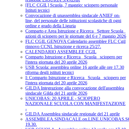
[FLC CGIL] Scuola, 7 maggio: sciopero personale
Istituti tecnici
Convocazione di unassemblea sindacale ANIEF on-
line, del personale delle istituzioni scolastiche di ogni
ordine e grado della Liguria
Comparto e Area Istruzione e Ricerca_ Settore Scuola_
azioni di sciopero per le giornate del 6 e 7 maggio 2026
FLC CGIL GENOVA Calendario assemblee FLC Cgil
rinnovo CCNL Istruzione e ricerca 25/27.
CALENDARIO ASSEMBLEE CGIL
Comparto Istruzione e Ricerca_ Scuola_ sciopero per
l'intera giornata del 20 aprile 2026
USB Scuola: assemblea online 16 aprile alle ore 17.30
riforma degli istituti tecnici
I: Comparto Istruzione e Ricerca_ Scuola_ sciopero per
l'intera giornata del 20 aprile 2026
GILDA Integrazione alla convocazione dell'assemblea
sindacale Gilda del 21 aprile 2026
UNICOBAS: 20 APRILE - SCIOPERO
NAZIONALE SCUOLA CON MANIFESTAZIONE
-
GILDA Assemblea sindacale regionale del 21 aprile
ASSEMBLEA.SINDACALE.on.LINE.UNICOBAS.SCU
19.30.