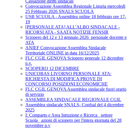
Cassazione diritti sindacali
Convocazione Assemblea Regionale Liguria mercoledì
25 Febbraio 2026 SNALS SCUOLA
USB SCUOLA - Assemblea online 18 febbraio ore 17-
19
[PERSONALE ATA] ALL'ALBO SINDACALE -
RICORSI ATA - SAATA NOTIZIE FENSIR
Sciopero del 12 e 13 gennaio 2026_personale docente e
ATA
ANIEF Convocazione Assemblea Sindacale
Territoriale ONLINE in data 16/12/2025
FLC CGIL GENOVA Sciopero generale 12 dicembre
p.v.
SCIOPERO 12 DICEMBRE
UNICOBAS LIVORNO PERSONALE ATA:
RICHIESTA DI MODIFICA PROVE DI
CONCORSO POSIZIONI ECONOMICHE
FLC CGIL GENOVA Assemblea sindacale fuori orario
di servizio
ASSEMBLEA SINDACALE REGIONALE CGIL
Assemblea sindacale SNALS- Confsal del 4 dicembre
2025
I: Comparto e Area Istruzione e Ricerca_ settore
Scuola_ azioni di sciopero per l'intera giornata del 28
novembre p.v