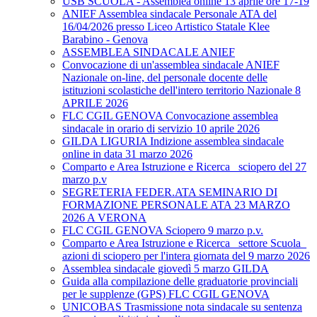
USB SCUOLA - Assemblea online 13 aprile ore 17-19
ANIEF Assemblea sindacale Personale ATA del
16/04/2026 presso Liceo Artistico Statale Klee
Barabino - Genova
ASSEMBLEA SINDACALE ANIEF
Convocazione di un'assemblea sindacale ANIEF
Nazionale on-line, del personale docente delle
istituzioni scolastiche dell'intero territorio Nazionale 8
APRILE 2026
FLC CGIL GENOVA Convocazione assemblea
sindacale in orario di servizio 10 aprile 2026
GILDA LIGURIA Indizione assemblea sindacale
online in data 31 marzo 2026
Comparto e Area Istruzione e Ricerca_ sciopero del 27
marzo p.v
SEGRETERIA FEDER.ATA SEMINARIO DI
FORMAZIONE PERSONALE ATA 23 MARZO
2026 A VERONA
FLC CGIL GENOVA Sciopero 9 marzo p.v.
Comparto e Area Istruzione e Ricerca_ settore Scuola_
azioni di sciopero per l'intera giornata del 9 marzo 2026
Assemblea sindacale giovedì 5 marzo GILDA
Guida alla compilazione delle graduatorie provinciali
per le supplenze (GPS) FLC CGIL GENOVA
UNICOBAS Trasmissione nota sindacale su sentenza