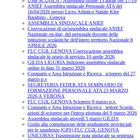
USB SCUOLA - Assemblea online 13 aprile ore 17-19
ANIEF Assemblea sindacale Personale ATA del
16/04/2026 presso Liceo Artistico Statale Klee
Barabino - Genova
ASSEMBLEA SINDACALE ANIEF
Convocazione di un'assemblea sindacale ANIEF
Nazionale on-line, del personale docente delle
istituzioni scolastiche dell'intero territorio Nazionale 8
APRILE 2026
FLC CGIL GENOVA Convocazione assemblea
sindacale in orario di servizio 10 aprile 2026
GILDA LIGURIA Indizione assemblea sindacale
online in data 31 marzo 2026
Comparto e Area Istruzione e Ricerca_ sciopero del 27
marzo p.v
SEGRETERIA FEDER.ATA SEMINARIO DI
FORMAZIONE PERSONALE ATA 23 MARZO
2026 A VERONA
FLC CGIL GENOVA Sciopero 9 marzo p.v.
Comparto e Area Istruzione e Ricerca_ settore Scuola_
azioni di sciopero per l'intera giornata del 9 marzo 2026
Assemblea sindacale giovedì 5 marzo GILDA
Guida alla compilazione delle graduatorie provinciali
per le supplenze (GPS) FLC CGIL GENOVA
UNICOBAS Trasmissione nota sindacale su sentenza