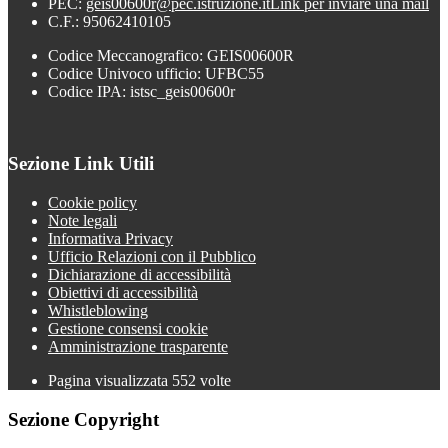
PEC:
geis00600r@pec.istruzione.it
Link per inviare una mail
C.F.: 95062410105
Codice Meccanografico: GEIS00600R
Codice Univoco ufficio: UFBC55
Codice IPA: istsc_geis00600r
Sezione Link Utili
Cookie policy
Note legali
Informativa Privacy
Ufficio Relazioni con il Pubblico
Dichiarazione di accessibilità
Obiettivi di accessibilità
Whistleblowing
Gestione consensi cookie
Amministrazione trasparente
Pagina visualizzata
552
volte
Sezione Copyright