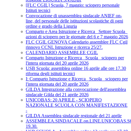
[FLC CGIL] Scuola, 7 maggio: sciopero personale
Istituti tecnici
Convocazione di unassemblea sindacale ANIEF on-
line, del personale delle istituzioni scolastiche di ogni
ordine e grado della Liguria
Comparto e Area Istruzione e Ricerca_ Settore Scuola_
azioni di sciopero per le giornate del 6 e 7 maggio 2026
FLC CGIL GENOVA Calendario assemblee FLC Cgil
rinnovo CCNL Istruzione e ricerca 25/27.
CALENDARIO ASSEMBLEE CGIL
Comparto Istruzione e Ricerca_ Scuola_ sciopero per
l'intera giornata del 20 aprile 2026
USB Scuola: assemblea online 16 aprile alle ore 17.30
riforma degli istituti tecnici
I: Comparto Istruzione e Ricerca_ Scuola_ sciopero per
l'intera giornata del 20 aprile 2026
GILDA Integrazione alla convocazione dell'assemblea
sindacale Gilda del 21 aprile 2026
UNICOBAS: 20 APRILE - SCIOPERO
NAZIONALE SCUOLA CON MANIFESTAZIONE
-
GILDA Assemblea sindacale regionale del 21 aprile
ASSEMBLEA.SINDACALE.on.LINE.UNICOBAS.SCU
19.30.