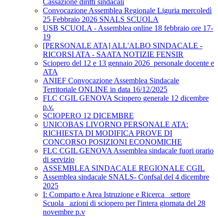
Cassazione diritti sindacali
Convocazione Assemblea Regionale Liguria mercoledì
25 Febbraio 2026 SNALS SCUOLA
USB SCUOLA - Assemblea online 18 febbraio ore 17-
19
[PERSONALE ATA] ALL'ALBO SINDACALE -
RICORSI ATA - SAATA NOTIZIE FENSIR
Sciopero del 12 e 13 gennaio 2026_personale docente e
ATA
ANIEF Convocazione Assemblea Sindacale
Territoriale ONLINE in data 16/12/2025
FLC CGIL GENOVA Sciopero generale 12 dicembre
p.v.
SCIOPERO 12 DICEMBRE
UNICOBAS LIVORNO PERSONALE ATA:
RICHIESTA DI MODIFICA PROVE DI
CONCORSO POSIZIONI ECONOMICHE
FLC CGIL GENOVA Assemblea sindacale fuori orario
di servizio
ASSEMBLEA SINDACALE REGIONALE CGIL
Assemblea sindacale SNALS- Confsal del 4 dicembre
2025
I: Comparto e Area Istruzione e Ricerca_ settore
Scuola_ azioni di sciopero per l'intera giornata del 28
novembre p.v