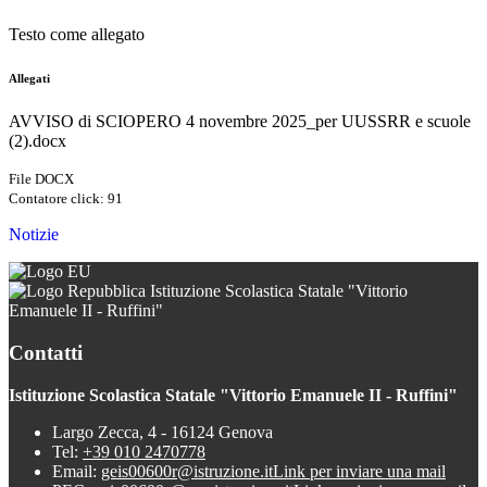
Testo come allegato
Allegati
AVVISO di SCIOPERO 4 novembre 2025_per UUSSRR e scuole
(2).docx
File DOCX
Contatore click: 91
Notizie
Istituzione Scolastica Statale "Vittorio
Emanuele II - Ruffini"
Contatti
Istituzione Scolastica Statale "Vittorio Emanuele II - Ruffini"
Largo Zecca, 4 - 16124 Genova
Tel:
+39 010 2470778
Email:
geis00600r@istruzione.it
Link per inviare una mail