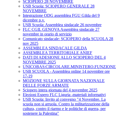
SCIOPERO 28 NOVEMBRE
USB Scuola: SCIOPERO GENERALE 28
NOVEMBRE
Integrazione ODG assemblea FGU Gilda del 9
dicembre p.v.
USB Scuola: Assemblea sindacale 26 novembre
FLC CGIL GENOVA Assemblea sindacale 27
novembre in orario di servizio
Comunicato sindacale: SCIOPERO della SCUOLA 28
nov 2025
ASSEMBLEA SINDACALE GILDA
ASSEMBLEA TERRITORIALE ANIEF
DATI DI ADESIONE ALLO SCIOPERO DEL 4
NOVEMBRE 2025
UNICOBAS:CIRCOLARE.MINISTERO.FUNZIONE.
USB SCUOLA - Assemblea online 14 novembre ore
17-19
MOZIONE SULLA GIORNATA NAZIONALE
DELLE FORZE ARMATE
Sciopero intera giornata del 4 novembre 2025
Elezioni Espero FLC Liguria -materiali informativi
USB Scuola: Invito al convegno "4 Novembre. La
scuola non si arruola. Contro la militarizzazione della
cultura, contro il riarmo e le politiche di guerra, per
sostenere la Palestina"