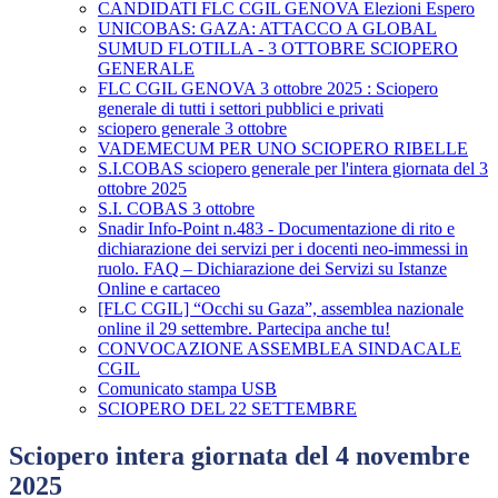
CANDIDATI FLC CGIL GENOVA Elezioni Espero
UNICOBAS: GAZA: ATTACCO A GLOBAL
SUMUD FLOTILLA - 3 OTTOBRE SCIOPERO
GENERALE
FLC CGIL GENOVA 3 ottobre 2025 : Sciopero
generale di tutti i settori pubblici e privati
sciopero generale 3 ottobre
VADEMECUM PER UNO SCIOPERO RIBELLE
S.I.COBAS sciopero generale per l'intera giornata del 3
ottobre 2025
S.I. COBAS 3 ottobre
Snadir Info-Point n.483 - Documentazione di rito e
dichiarazione dei servizi per i docenti neo-immessi in
ruolo. FAQ – Dichiarazione dei Servizi su Istanze
Online e cartaceo
[FLC CGIL] “Occhi su Gaza”, assemblea nazionale
online il 29 settembre. Partecipa anche tu!
CONVOCAZIONE ASSEMBLEA SINDACALE
CGIL
Comunicato stampa USB
SCIOPERO DEL 22 SETTEMBRE
Sciopero intera giornata del 4 novembre
2025