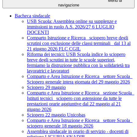
Menu di
navigazione
Bacheca sindacale
USB Scuola: Assemblea online su supplenze e
immissioni in ruolo A.S. 2026/27 6 LUGLIO
DOCENTI
Comparto Istruzione e Ricerca_ sciopero breve degli
scrutini con esclusione delle classi terminali_ dal 13 al
21 giugno 2026 FLC CGIL
Riforma dei tecnici: USB Scuola indice lo sciopero
breve degli scrutini in tutte le scuole superiori,
fermiamo la distruzione pubblica con la solidarietà tra
lavoratrici e lavoratori
Comparto e Area Istruzione e Ricerca_ settore Scuola_
Sciopero generale intera giornata del 29 maggio 2026
Sciopero 29 maggio
Comparto e Area Istruzione e Ricerca_ sezione Scuola_
Istituti tecnici_ sciopero con astensione da tutte le
prestazioni orarie aggiuntive dal 22 maggio al 21
giugno 2026
Sciopero 22 maggio Unicobas
Comparto e Area Istruzione e Ricerca_ settore Scuola_
sciopero generale 18 maggio 2026
Assemblea sindacale in orario di servizio - docenti di
religione LIGURIA SNADIR